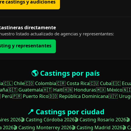
e castings y audiciones
 castineras directamente
uestro listado actualizado de agencias y representantes:
sting y representantes
🌎 Castings por país
ia
🇨🇱 Chile
🇨🇴 Colombia
🇨🇷 Costa Rica
🇨🇺 Cuba
🇪🇨 Ecu
paña
🇬🇹 Guatemala
🇭🇹 Haití
🇭🇳 Honduras
🇲🇽 México
🇳
 Perú
🇵🇷 Puerto Rico
🇩🇴 República Dominicana
🇺🇾 Urug
📍 Castings por ciudad
Aires 2026
🎬 Casting Córdoba 2026
🎬 Casting Rosario 2026
🎬
a 2026
🎬 Casting Monterrey 2026
🎬 Casting Madrid 2026
🎬 