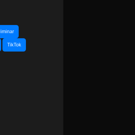
liminar
TikTok