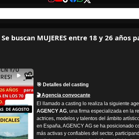
Se buscan MUJERES entre 18 y 26 años p
🎯 Detalles del casting
🎬 Agencia convocante
El llamado a casting lo realiza la siguiente ag
AGENCY AG
, una firma especializada en la r
actrices, modelos y talentos del ámbito artístic
en España, AGENCY AG se ha posicionado co
más activas y confiables del sector, participan