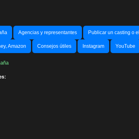
aña
Agencias y representantes
Publicar un casting o e
sney, Amazon
Consejos útiles
Instagram
YouTube
paña
es: