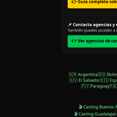
👉 Guía completa sobr
📌 Contacta agencias y
También puedes acceder a n
👉 Ver agencias de ca
🇦🇷 Argentina
🇧🇴 Boliv
🇸🇻 El Salvador
🇪🇸 Es
🇵🇾 Paraguay
🇵
🎬 Casting Buenos 
🎬 Casting Guadalajar