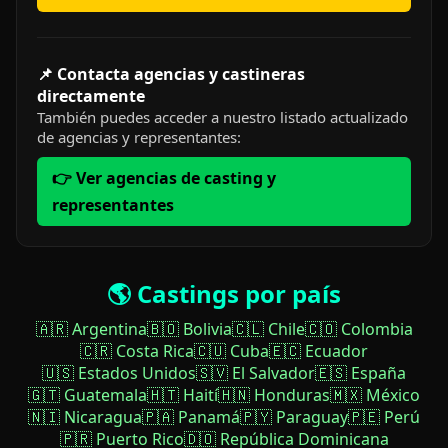
📌 Contacta agencias y castineras
directamente
También puedes acceder a nuestro listado actualizado
de agencias y representantes:
👉 Ver agencias de casting y
representantes
🌎 Castings por país
🇦🇷 Argentina
🇧🇴 Bolivia
🇨🇱 Chile
🇨🇴 Colombia
🇨🇷 Costa Rica
🇨🇺 Cuba
🇪🇨 Ecuador
🇺🇸 Estados Unidos
🇸🇻 El Salvador
🇪🇸 España
🇬🇹 Guatemala
🇭🇹 Haití
🇭🇳 Honduras
🇲🇽 México
🇳🇮 Nicaragua
🇵🇦 Panamá
🇵🇾 Paraguay
🇵🇪 Perú
🇵🇷 Puerto Rico
🇩🇴 República Dominicana