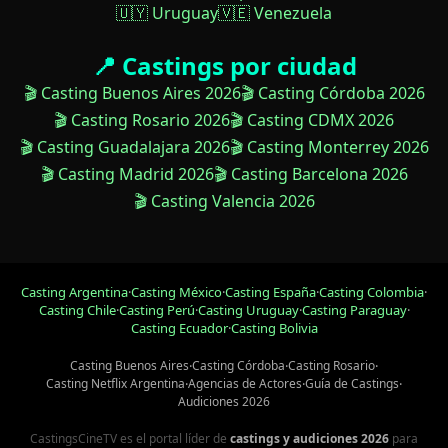
🇺🇾 Uruguay
🇻🇪 Venezuela
📍 Castings por ciudad
🎬 Casting Buenos Aires 2026
🎬 Casting Córdoba 2026
🎬 Casting Rosario 2026
🎬 Casting CDMX 2026
🎬 Casting Guadalajara 2026
🎬 Casting Monterrey 2026
🎬 Casting Madrid 2026
🎬 Casting Barcelona 2026
🎬 Casting Valencia 2026
Casting Argentina
·
Casting México
·
Casting España
·
Casting Colombia
·
Casting Chile
·
Casting Perú
·
Casting Uruguay
·
Casting Paraguay
·
Casting Ecuador
·
Casting Bolivia
Casting Buenos Aires
·
Casting Córdoba
·
Casting Rosario
·
Casting Netflix Argentina
·
Agencias de Actores
·
Guía de Castings
·
Audiciones 2026
CastingsCineTV es el portal líder de
castings y audiciones 2026
para