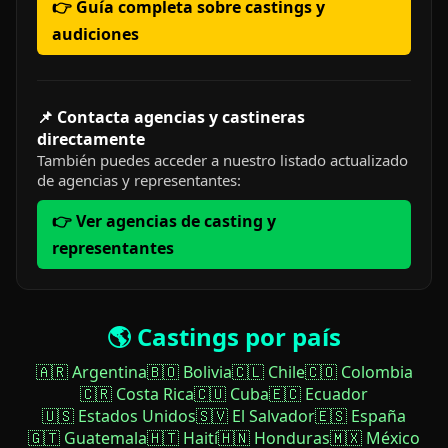
👉 Guía completa sobre castings y
audiciones
📌 Contacta agencias y castineras
directamente
También puedes acceder a nuestro listado actualizado
de agencias y representantes:
👉 Ver agencias de casting y
representantes
🌎 Castings por país
🇦🇷 Argentina
🇧🇴 Bolivia
🇨🇱 Chile
🇨🇴 Colombia
🇨🇷 Costa Rica
🇨🇺 Cuba
🇪🇨 Ecuador
🇺🇸 Estados Unidos
🇸🇻 El Salvador
🇪🇸 España
🇬🇹 Guatemala
🇭🇹 Haití
🇭🇳 Honduras
🇲🇽 México