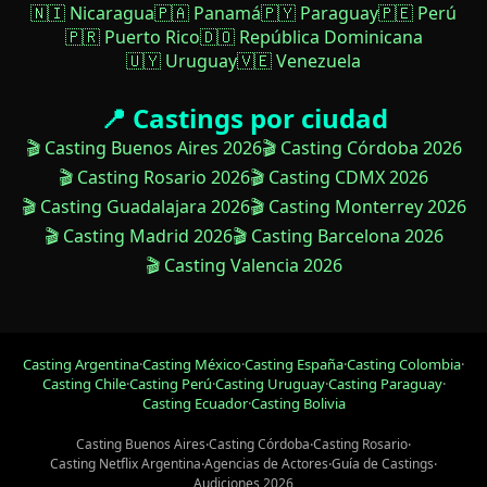
🇳🇮 Nicaragua
🇵🇦 Panamá
🇵🇾 Paraguay
🇵🇪 Perú
🇵🇷 Puerto Rico
🇩🇴 República Dominicana
🇺🇾 Uruguay
🇻🇪 Venezuela
📍 Castings por ciudad
🎬 Casting Buenos Aires 2026
🎬 Casting Córdoba 2026
🎬 Casting Rosario 2026
🎬 Casting CDMX 2026
🎬 Casting Guadalajara 2026
🎬 Casting Monterrey 2026
🎬 Casting Madrid 2026
🎬 Casting Barcelona 2026
🎬 Casting Valencia 2026
Casting Argentina
·
Casting México
·
Casting España
·
Casting Colombia
·
Casting Chile
·
Casting Perú
·
Casting Uruguay
·
Casting Paraguay
·
Casting Ecuador
·
Casting Bolivia
Casting Buenos Aires
·
Casting Córdoba
·
Casting Rosario
·
Casting Netflix Argentina
·
Agencias de Actores
·
Guía de Castings
·
Audiciones 2026