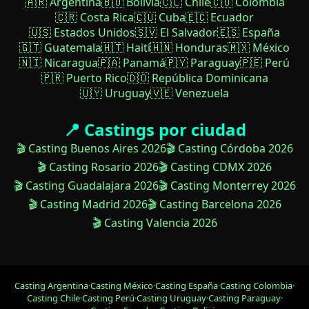
🇦🇷 Argentina
🇧🇴 Bolivia
🇨🇱 Chile
🇨🇴 Colombia
🇨🇷 Costa Rica
🇨🇺 Cuba
🇪🇨 Ecuador
🇺🇸 Estados Unidos
🇸🇻 El Salvador
🇪🇸 España
🇬🇹 Guatemala
🇭🇹 Haití
🇭🇳 Honduras
🇲🇽 México
🇳🇮 Nicaragua
🇵🇦 Panamá
🇵🇾 Paraguay
🇵🇪 Perú
🇵🇷 Puerto Rico
🇩🇴 República Dominicana
🇺🇾 Uruguay
🇻🇪 Venezuela
📍 Castings por ciudad
🎬 Casting Buenos Aires 2026
🎬 Casting Córdoba 2026
🎬 Casting Rosario 2026
🎬 Casting CDMX 2026
🎬 Casting Guadalajara 2026
🎬 Casting Monterrey 2026
🎬 Casting Madrid 2026
🎬 Casting Barcelona 2026
🎬 Casting Valencia 2026
Casting Argentina
·
Casting México
·
Casting España
·
Casting Colombia
·
Casting Chile
·
Casting Perú
·
Casting Uruguay
·
Casting Paraguay
·