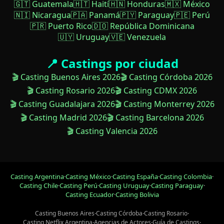
🇬🇹 Guatemala
🇭🇹 Haití
🇭🇳 Honduras
🇲🇽 México
🇳🇮 Nicaragua
🇵🇦 Panamá
🇵🇾 Paraguay
🇵🇪 Perú
🇵🇷 Puerto Rico
🇩🇴 República Dominicana
🇺🇾 Uruguay
🇻🇪 Venezuela
📍 Castings por ciudad
🎬 Casting Buenos Aires 2026
🎬 Casting Córdoba 2026
🎬 Casting Rosario 2026
🎬 Casting CDMX 2026
🎬 Casting Guadalajara 2026
🎬 Casting Monterrey 2026
🎬 Casting Madrid 2026
🎬 Casting Barcelona 2026
🎬 Casting Valencia 2026
Casting Argentina
·
Casting México
·
Casting España
·
Casting Colombia
·
Casting Chile
·
Casting Perú
·
Casting Uruguay
·
Casting Paraguay
·
Casting Ecuador
·
Casting Bolivia
Casting Buenos Aires
·
Casting Córdoba
·
Casting Rosario
·
Casting Netflix Argentina
·
Agencias de Actores
·
Guía de Castings
·