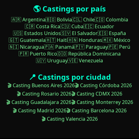
🌎 Castings por país
🇦🇷 Argentina
🇧🇴 Bolivia
🇨🇱 Chile
🇨🇴 Colombia
🇨🇷 Costa Rica
🇨🇺 Cuba
🇪🇨 Ecuador
🇺🇸 Estados Unidos
🇸🇻 El Salvador
🇪🇸 España
🇬🇹 Guatemala
🇭🇹 Haití
🇭🇳 Honduras
🇲🇽 México
🇳🇮 Nicaragua
🇵🇦 Panamá
🇵🇾 Paraguay
🇵🇪 Perú
🇵🇷 Puerto Rico
🇩🇴 República Dominicana
🇺🇾 Uruguay
🇻🇪 Venezuela
📍 Castings por ciudad
🎬 Casting Buenos Aires 2026
🎬 Casting Córdoba 2026
🎬 Casting Rosario 2026
🎬 Casting CDMX 2026
🎬 Casting Guadalajara 2026
🎬 Casting Monterrey 2026
🎬 Casting Madrid 2026
🎬 Casting Barcelona 2026
🎬 Casting Valencia 2026