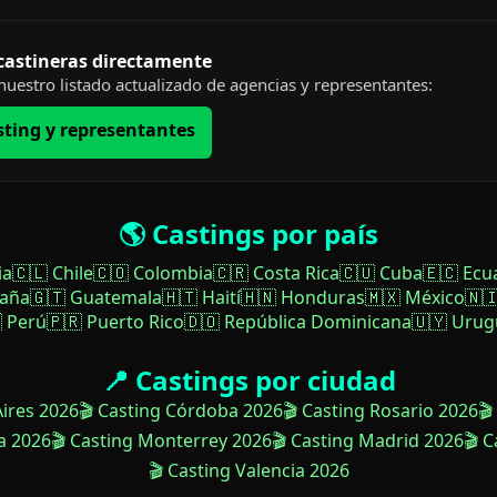
 castineras directamente
uestro listado actualizado de agencias y representantes:
sting y representantes
🌎 Castings por país
ia
🇨🇱 Chile
🇨🇴 Colombia
🇨🇷 Costa Rica
🇨🇺 Cuba
🇪🇨 Ecu
paña
🇬🇹 Guatemala
🇭🇹 Haití
🇭🇳 Honduras
🇲🇽 México
🇳
 Perú
🇵🇷 Puerto Rico
🇩🇴 República Dominicana
🇺🇾 Urug
📍 Castings por ciudad
Aires 2026
🎬 Casting Córdoba 2026
🎬 Casting Rosario 2026
🎬
a 2026
🎬 Casting Monterrey 2026
🎬 Casting Madrid 2026
🎬 
🎬 Casting Valencia 2026