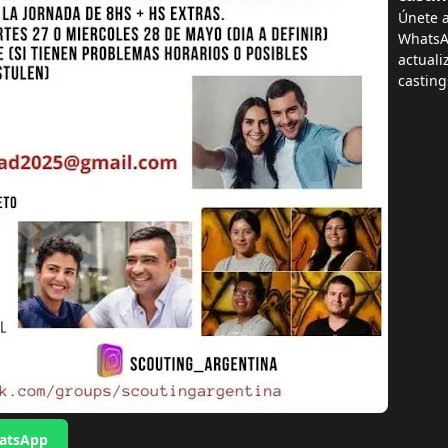
Únete a
WhatsAp
actuali
casting
hatsApp