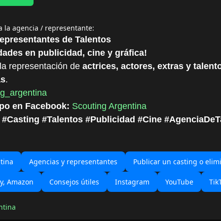
za la agencia / representante:
Representantes de Talentos
ades en publicidad, cine y gráfica!
la representación de
actrices, actores, extras y talent
as
.
g_argentina
upo en Facebook:
Scouting Argentina
 #Casting #Talentos #Publicidad #Cine #AgenciaDeT
tina
Agencias y representantes
Publicar un casting o elim
ey, Amazon
Consejos útiles
Instagram
YouTube
Tik
ntina