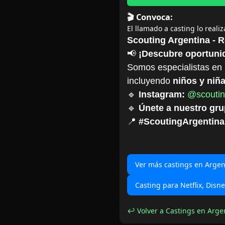
🎬 Convoca:
El llamado a casting lo reali
Scouting Argentina - 
📢
¡Descubre oportunid
Somos especialistas en 
incluyendo
niños y niñ
🔹
Instagram:
@scoutin
🔹
Únete a nuestro gr
📍
#ScoutingArgentina
Ver más castings en Argen
Casting para Netflix, Disn
↩ Volver a Castings en Arge