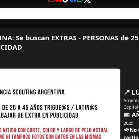
A: Se buscan EXTRAS - PERSONAS de 25 
ICIDAD
📍 L
Argenti
Capital
📅 A
2025
📢 No 
casti