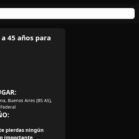
a 45 años para
UGAR:
na, Buenos Aires (BS AS),
 Federal
ÑO:
te pierdas ningún
ng importante