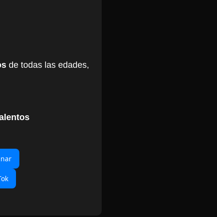
os
de todas las edades,
alentos
inar
Tok