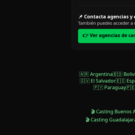
📌 Contacta agencias y
También puedes acceder a n
👉 Ver agencias de ca
🇦🇷 Argentina
🇧🇴 Boliv
🇸🇻 El Salvador
🇪🇸 Es
🇵🇾 Paraguay
🇵
🎬 Casting Buenos 
🎬 Casting Guadalajar