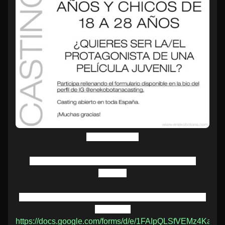
💥CASTING💥
¿Quieres ser la/el protagonista de una película
juvenil?
Participa enviándonos una presentación a través del
formulario
https://docs.google.com/forms/d/e/1FAIpQLSfVEMz4