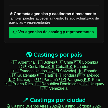
📌 Contacta agencias y castineras directamente
También puedes acceder a nuestro listado actualizado de
agencias y representantes:
👉 Ver agencias de casting y representantes
🌎 Castings por país
🇦🇷 Argentina
🇧🇴 Bolivia
🇨🇱 Chile
🇨🇴 Colombia
🇨🇷 Costa Rica
🇨🇺 Cuba
🇪🇨 Ecuador
🇺🇸 Estados Unidos
🇸🇻 El Salvador
🇪🇸 España
🇬🇹 Guatemala
🇭🇹 Haití
🇭🇳 Honduras
🇲🇽 México
🇳🇮 Nicaragua
🇵🇦 Panamá
🇵🇾 Paraguay
🇵🇪 Perú
🇵🇷 Puerto Rico
🇩🇴 República Dominicana
🇺🇾 Uruguay
🇻🇪 Venezuela
📍 Castings por ciudad
🎬 Casting Buenos Aires 2026
🎬 Casting Córdoba 2026