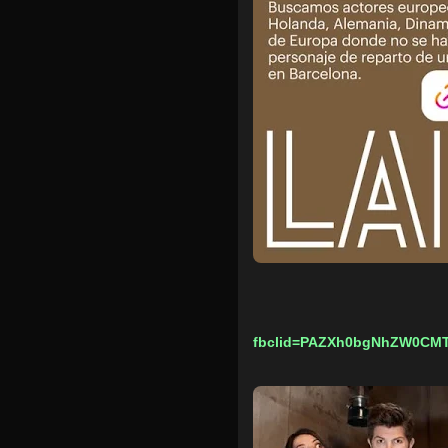
fbclid=PAZXh0bgNhZW0CM