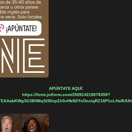
APÚNTATE AQUÍ:
https://form.jotform.com/250914219079359?
TEAAabKWg3G3B4MqSiS0xpZh5vHkN2YcOnxiqRZ16P1oLHa9UUti