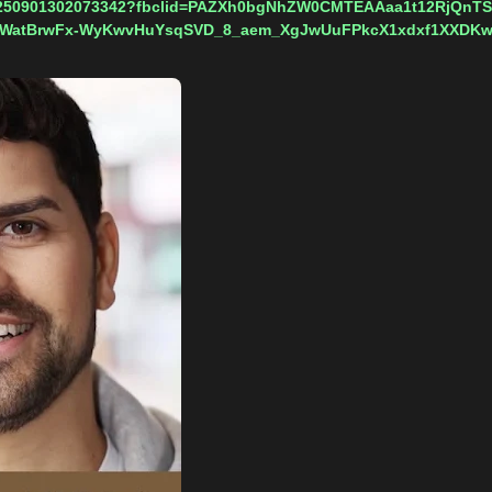
om/250901302073342?fbclid=PAZXh0bgNhZW0CMTEAAaa1t12RjQnT
WatBrwFx-WyKwvHuYsqSVD_8_aem_XgJwUuFPkcX1xdxf1XXDK