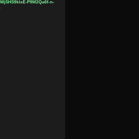
SWjSHS9klsE-P9M2Qa6f-n-
w