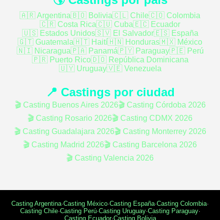
🇦🇷 Argentina
🇧🇴 Bolivia
🇨🇱 Chile
🇨🇴 Colombia
🇨🇷 Costa Rica
🇨🇺 Cuba
🇪🇨 Ecuador
🇺🇸 Estados Unidos
🇸🇻 El Salvador
🇪🇸 España
🇬🇹 Guatemala
🇭🇹 Haití
🇭🇳 Honduras
🇲🇽 México
🇳🇮 Nicaragua
🇵🇦 Panamá
🇵🇾 Paraguay
🇵🇪 Perú
🇵🇷 Puerto Rico
🇩🇴 República Dominicana
🇺🇾 Uruguay
🇻🇪 Venezuela
📍 Castings por ciudad
🎬 Casting Buenos Aires 2026
🎬 Casting Córdoba 2026
🎬 Casting Rosario 2026
🎬 Casting CDMX 2026
🎬 Casting Guadalajara 2026
🎬 Casting Monterrey 2026
🎬 Casting Madrid 2026
🎬 Casting Barcelona 2026
🎬 Casting Valencia 2026
Casting Argentina
·
Casting México
·
Casting España
·
Casting Colombia
·
Casting Chile
·
Casting Perú
·
Casting Uruguay
·
Casting Paraguay
·
Casting Ecuador
·
Casting Bolivia