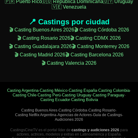
🇵🇷 Puerto Rico
🇩🇴 República Dominicana
🇺🇾 Uruguay
🇻🇪 Venezuela
📍 Castings por ciudad
🎬 Casting Buenos Aires 2026
🎬 Casting Córdoba 2026
🎬 Casting Rosario 2026
🎬 Casting CDMX 2026
🎬 Casting Guadalajara 2026
🎬 Casting Monterrey 2026
🎬 Casting Madrid 2026
🎬 Casting Barcelona 2026
🎬 Casting Valencia 2026
Casting Argentina
·
Casting México
·
Casting España
·
Casting Colombia
·
Casting Chile
·
Casting Perú
·
Casting Uruguay
·
Casting Paraguay
·
Casting Ecuador
·
Casting Bolivia
Casting Buenos Aires
·
Casting Córdoba
·
Casting Rosario
·
Casting Netflix Argentina
·
Agencias de Actores
·
Guía de Castings
·
Audiciones 2026
CastingsCineTV es el portal líder de
castings y audiciones 2026
para
actores, actrices, modelos y extras en Latinoamérica y España.