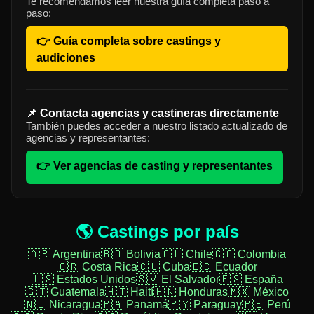
Te recomendamos leer nuestra guía completa paso a
paso:
👉 Guía completa sobre castings y
audiciones
📌 Contacta agencias y castineras directamente
También puedes acceder a nuestro listado actualizado de
agencias y representantes:
👉 Ver agencias de casting y representantes
🌎 Castings por país
🇦🇷 Argentina
🇧🇴 Bolivia
🇨🇱 Chile
🇨🇴 Colombia
🇨🇷 Costa Rica
🇨🇺 Cuba
🇪🇨 Ecuador
🇺🇸 Estados Unidos
🇸🇻 El Salvador
🇪🇸 España
🇬🇹 Guatemala
🇭🇹 Haití
🇭🇳 Honduras
🇲🇽 México
🇳🇮 Nicaragua
🇵🇦 Panamá
🇵🇾 Paraguay
🇵🇪 Perú