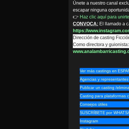
Únete a nuestro canal excl
escapar ninguna oportunid
👉
Haz clic aquí para unir
CONVOCA:
El llamado a ca
https://www.instagram.co
Dirección de casting Ficció
Como directora y guionista
www.analambarricasting
Ver más castings en ESP
Agencias y representantes
Publicar un casting /elimin
Casting para plataforma
Consejos útiles
SUSCRÍBETE por WHATS
Instagram