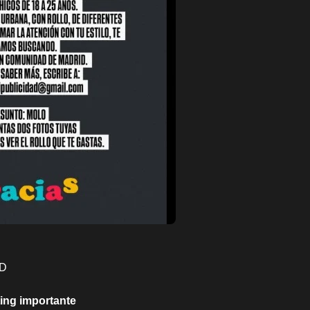
D
ting importante