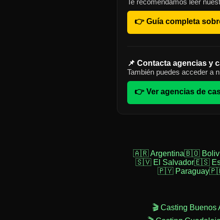
Te recomendamos leer nuest
👉 Guía completa sobr
📌 Contacta agencias y c
También puedes acceder a nu
👉 Ver agencias de cas
🇦🇷 Argentina
🇧🇴 Boliv
🇸🇻 El Salvador
🇪🇸 E
🇵🇾 Paraguay
🇵
🎬 Casting Buenos 