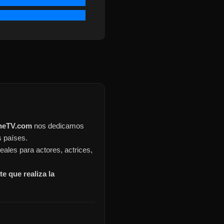
ineTV.com
nos dedicamos
s países.
eales para actores, actrices,
e que realiza la