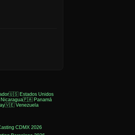
ador
🇺🇸 Estados Unidos
 Nicaragua
🇵🇦 Panamá
ay
🇻🇪 Venezuela
Casting CDMX 2026