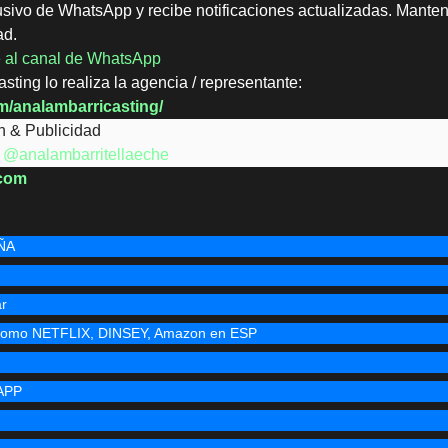
usivo de WhatsApp y recibe notificaciones actualizadas. Manten
ad.
te al canal de WhatsApp
sting lo realiza la agencia / representante:
m/analambarricasting/
n & Publicidad
:
@analambarritellaeche
.com
AÑA
ar
s como NETFLIX, DINSEY, Amazon en ESP
APP