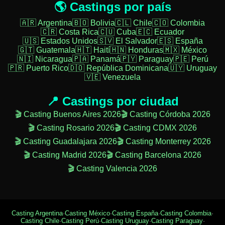
🌎 Castings por país
🇦🇷 Argentina
🇧🇴 Bolivia
🇨🇱 Chile
🇨🇴 Colombia
🇨🇷 Costa Rica
🇨🇺 Cuba
🇪🇨 Ecuador
🇺🇸 Estados Unidos
🇸🇻 El Salvador
🇪🇸 España
🇬🇹 Guatemala
🇭🇹 Haití
🇭🇳 Honduras
🇲🇽 México
🇳🇮 Nicaragua
🇵🇦 Panamá
🇵🇾 Paraguay
🇵🇪 Perú
🇵🇷 Puerto Rico
🇩🇴 República Dominicana
🇺🇾 Uruguay
🇻🇪 Venezuela
📍 Castings por ciudad
🎬 Casting Buenos Aires 2026
🎬 Casting Córdoba 2026
🎬 Casting Rosario 2026
🎬 Casting CDMX 2026
🎬 Casting Guadalajara 2026
🎬 Casting Monterrey 2026
🎬 Casting Madrid 2026
🎬 Casting Barcelona 2026
🎬 Casting Valencia 2026
Casting Argentina
·
Casting México
·
Casting España
·
Casting Colombia
·
Casting Chile
·
Casting Perú
·
Casting Uruguay
·
Casting Paraguay
·