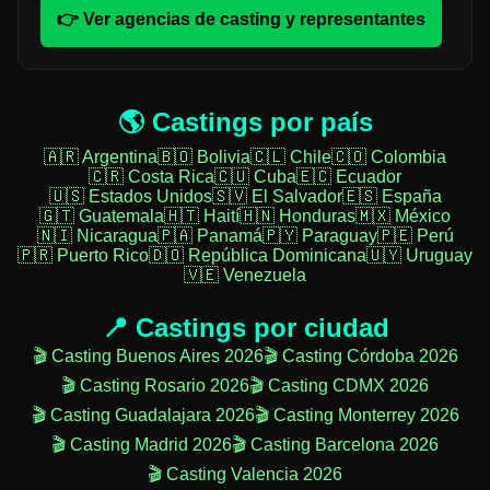
👉 Ver agencias de casting y representantes
🌎 Castings por país
🇦🇷 Argentina
🇧🇴 Bolivia
🇨🇱 Chile
🇨🇴 Colombia
🇨🇷 Costa Rica
🇨🇺 Cuba
🇪🇨 Ecuador
🇺🇸 Estados Unidos
🇸🇻 El Salvador
🇪🇸 España
🇬🇹 Guatemala
🇭🇹 Haití
🇭🇳 Honduras
🇲🇽 México
🇳🇮 Nicaragua
🇵🇦 Panamá
🇵🇾 Paraguay
🇵🇪 Perú
🇵🇷 Puerto Rico
🇩🇴 República Dominicana
🇺🇾 Uruguay
🇻🇪 Venezuela
📍 Castings por ciudad
🎬 Casting Buenos Aires 2026
🎬 Casting Córdoba 2026
🎬 Casting Rosario 2026
🎬 Casting CDMX 2026
🎬 Casting Guadalajara 2026
🎬 Casting Monterrey 2026
🎬 Casting Madrid 2026
🎬 Casting Barcelona 2026
🎬 Casting Valencia 2026