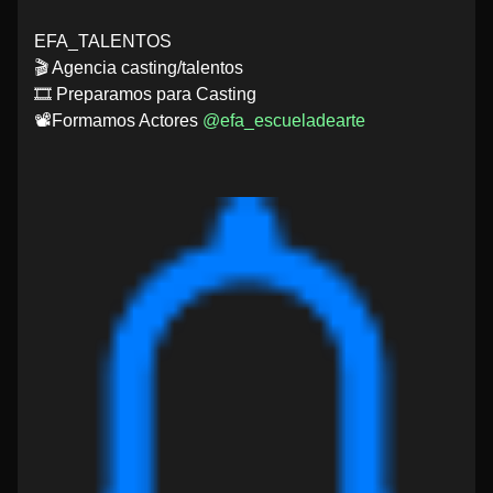
EFA_TALENTOS
🎬 Agencia casting/talentos
🎞️ Preparamos para Casting
📽️Formamos Actores
@efa_escueladearte