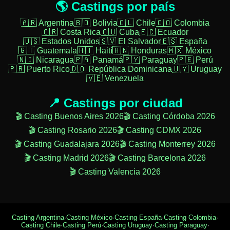
🌎 Castings por país
🇦🇷 Argentina
🇧🇴 Bolivia
🇨🇱 Chile
🇨🇴 Colombia
🇨🇷 Costa Rica
🇨🇺 Cuba
🇪🇨 Ecuador
🇺🇸 Estados Unidos
🇸🇻 El Salvador
🇪🇸 España
🇬🇹 Guatemala
🇭🇹 Haití
🇭🇳 Honduras
🇲🇽 México
🇳🇮 Nicaragua
🇵🇦 Panamá
🇵🇾 Paraguay
🇵🇪 Perú
🇵🇷 Puerto Rico
🇩🇴 República Dominicana
🇺🇾 Uruguay
🇻🇪 Venezuela
📍 Castings por ciudad
🎬 Casting Buenos Aires 2026
🎬 Casting Córdoba 2026
🎬 Casting Rosario 2026
🎬 Casting CDMX 2026
🎬 Casting Guadalajara 2026
🎬 Casting Monterrey 2026
🎬 Casting Madrid 2026
🎬 Casting Barcelona 2026
🎬 Casting Valencia 2026
Casting Argentina
·
Casting México
·
Casting España
·
Casting Colombia
·
Casting Chile
·
Casting Perú
·
Casting Uruguay
·
Casting Paraguay
·