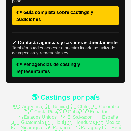
paso:
👉 Guía completa sobre castings y
audiciones
📌 Contacta agencias y castineras directamente
También puedes acceder a nuestro listado actualizado
de agencias y representantes:
👉 Ver agencias de casting y
representantes
🌎 Castings por país
🇦🇷 Argentina
🇧🇴 Bolivia
🇨🇱 Chile
🇨🇴 Colombia
🇨🇷 Costa Rica
🇨🇺 Cuba
🇪🇨 Ecuador
🇺🇸 Estados Unidos
🇸🇻 El Salvador
🇪🇸 España
🇬🇹 Guatemala
🇭🇹 Haití
🇭🇳 Honduras
🇲🇽 México
🇳🇮 Nicaragua
🇵🇦 Panamá
🇵🇾 Paraguay
🇵🇪 Perú