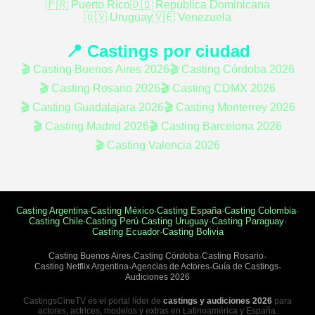
🇵🇷 Puerto Rico
🇩🇴 República Dominicana
🇺🇾 Uruguay
🇻🇪 Venezuela
📍 Castings por ciudad
🎬 Casting Buenos Aires 2026
🎬 Casting Córdoba 2026
🎬 Casting Rosario 2026
🎬 Casting CDMX 2026
🎬 Casting Guadalajara 2026
🎬 Casting Monterrey 2026
🎬 Casting Madrid 2026
🎬 Casting Barcelona 2026
🎬 Casting Valencia 2026
Casting Argentina
·
Casting México
·
Casting España
·
Casting Colombia
·
Casting Chile
·
Casting Perú
·
Casting Uruguay
·
Casting Paraguay
·
Casting Ecuador
·
Casting Bolivia
Casting Buenos Aires
·
Casting Córdoba
·
Casting Rosario
·
Casting Netflix Argentina
·
Agencias de Actores
·
Guía de Castings
·
Audiciones 2026
CastingsCineTV es el portal líder de
castings y audiciones 2026
para
actores, actrices, modelos y extras en Latinoamérica y España.