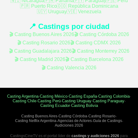
🇳🇮 Nicaragua
🇵🇦 Panamá
🇵🇾 Paraguay
🇵🇪 Perú
🇵🇷 Puerto Rico
🇩🇴 República Dominicana
🇺🇾 Uruguay
🇻🇪 Venezuela
📍 Castings por ciudad
🎬 Casting Buenos Aires 2026
🎬 Casting Córdoba 2026
🎬 Casting Rosario 2026
🎬 Casting CDMX 2026
🎬 Casting Guadalajara 2026
🎬 Casting Monterrey 2026
🎬 Casting Madrid 2026
🎬 Casting Barcelona 2026
🎬 Casting Valencia 2026
Casting Argentina
·
Casting México
·
Casting España
·
Casting Colombia
·
Casting Chile
·
Casting Perú
·
Casting Uruguay
·
Casting Paraguay
·
Casting Ecuador
·
Casting Bolivia
Casting Buenos Aires
·
Casting Córdoba
·
Casting Rosario
·
Casting Netflix Argentina
·
Agencias de Actores
·
Guía de Castings
·
Audiciones 2026
CastingsCineTV es el portal líder de
castings y audiciones 2026
para