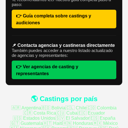
paso:
👉 Guía completa sobre castings y
audiciones
📌 Contacta agencias y castineras directamente
También puedes acceder a nuestro listado actualizado
de agencias y representantes:
👉 Ver agencias de casting y
representantes
🌎 Castings por país
🇦🇷 Argentina
🇧🇴 Bolivia
🇨🇱 Chile
🇨🇴 Colombia
🇨🇷 Costa Rica
🇨🇺 Cuba
🇪🇨 Ecuador
🇺🇸 Estados Unidos
🇸🇻 El Salvador
🇪🇸 España
🇬🇹 Guatemala
🇭🇹 Haití
🇭🇳 Honduras
🇲🇽 México