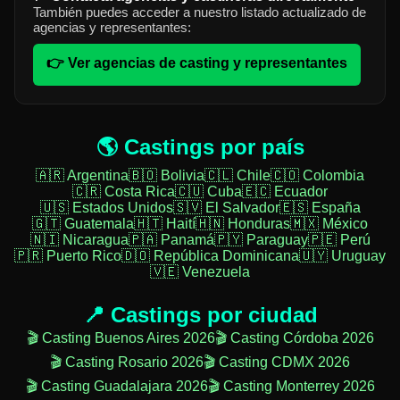
También puedes acceder a nuestro listado actualizado de
agencias y representantes:
👉 Ver agencias de casting y representantes
🌎 Castings por país
🇦🇷 Argentina
🇧🇴 Bolivia
🇨🇱 Chile
🇨🇴 Colombia
🇨🇷 Costa Rica
🇨🇺 Cuba
🇪🇨 Ecuador
🇺🇸 Estados Unidos
🇸🇻 El Salvador
🇪🇸 España
🇬🇹 Guatemala
🇭🇹 Haití
🇭🇳 Honduras
🇲🇽 México
🇳🇮 Nicaragua
🇵🇦 Panamá
🇵🇾 Paraguay
🇵🇪 Perú
🇵🇷 Puerto Rico
🇩🇴 República Dominicana
🇺🇾 Uruguay
🇻🇪 Venezuela
📍 Castings por ciudad
🎬 Casting Buenos Aires 2026
🎬 Casting Córdoba 2026
🎬 Casting Rosario 2026
🎬 Casting CDMX 2026
🎬 Casting Guadalajara 2026
🎬 Casting Monterrey 2026