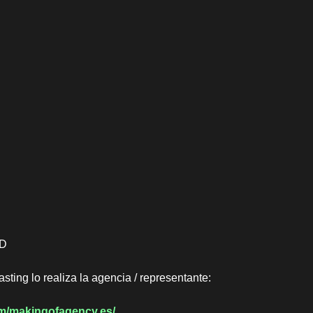
D
sting lo realiza la agencia / representante:
om/makingofagency.es/