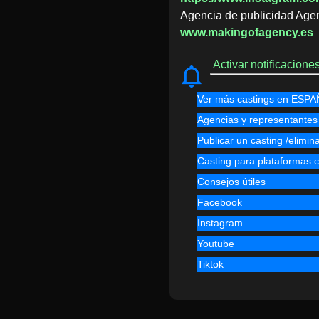
Agencia de publicidad Age
www.makingofagency.es
Activar notificacion
Ver más castings en ESP
Agencias y representantes
Publicar un casting /elimin
Casting para plataforma
Consejos útiles
Facebook
Instagram
Youtube
Tiktok