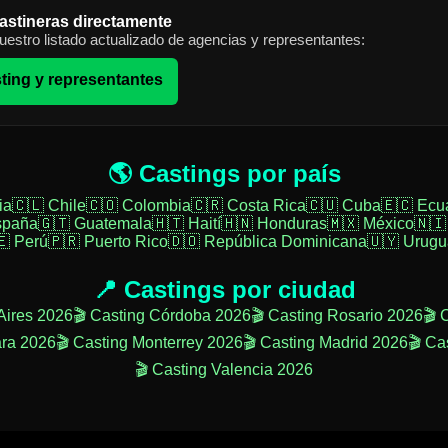
astineras directamente
estro listado actualizado de agencias y representantes:
ting y representantes
🌎 Castings por país
ia
🇨🇱 Chile
🇨🇴 Colombia
🇨🇷 Costa Rica
🇨🇺 Cuba
🇪🇨 Ecu
spaña
🇬🇹 Guatemala
🇭🇹 Haití
🇭🇳 Honduras
🇲🇽 México
🇳🇮
🇪 Perú
🇵🇷 Puerto Rico
🇩🇴 República Dominicana
🇺🇾 Urugu
📍 Castings por ciudad
Aires 2026
🎬 Casting Córdoba 2026
🎬 Casting Rosario 2026
🎬 
ara 2026
🎬 Casting Monterrey 2026
🎬 Casting Madrid 2026
🎬 Ca
🎬 Casting Valencia 2026