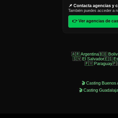
📌 Contacta agencias y c
También puedes acceder a nu
👉 Ver agencias de cas
🇦🇷 Argentina
🇧🇴 Boliv
🇸🇻 El Salvador
🇪🇸 E
🇵🇾 Paraguay
🇵
🎬 Casting Buenos 
🎬 Casting Guadalaj