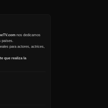
ineTV.com
nos dedicamos
s países.
eales para actores, actrices,
e que realiza la