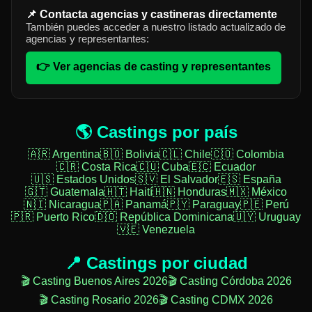
📌 Contacta agencias y castineras directamente
También puedes acceder a nuestro listado actualizado de
agencias y representantes:
👉 Ver agencias de casting y representantes
🌎 Castings por país
🇦🇷 Argentina
🇧🇴 Bolivia
🇨🇱 Chile
🇨🇴 Colombia
🇨🇷 Costa Rica
🇨🇺 Cuba
🇪🇨 Ecuador
🇺🇸 Estados Unidos
🇸🇻 El Salvador
🇪🇸 España
🇬🇹 Guatemala
🇭🇹 Haití
🇭🇳 Honduras
🇲🇽 México
🇳🇮 Nicaragua
🇵🇦 Panamá
🇵🇾 Paraguay
🇵🇪 Perú
🇵🇷 Puerto Rico
🇩🇴 República Dominicana
🇺🇾 Uruguay
🇻🇪 Venezuela
📍 Castings por ciudad
🎬 Casting Buenos Aires 2026
🎬 Casting Córdoba 2026
🎬 Casting Rosario 2026
🎬 Casting CDMX 2026