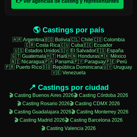
👉 Ver agencias de casting y representantes
🌎 Castings por país
🇦🇷 Argentina
🇧🇴 Bolivia
🇨🇱 Chile
🇨🇴 Colombia
🇨🇷 Costa Rica
🇨🇺 Cuba
🇪🇨 Ecuador
🇺🇸 Estados Unidos
🇸🇻 El Salvador
🇪🇸 España
🇬🇹 Guatemala
🇭🇹 Haití
🇭🇳 Honduras
🇲🇽 México
🇳🇮 Nicaragua
🇵🇦 Panamá
🇵🇾 Paraguay
🇵🇪 Perú
🇵🇷 Puerto Rico
🇩🇴 República Dominicana
🇺🇾 Uruguay
🇻🇪 Venezuela
📍 Castings por ciudad
🎬 Casting Buenos Aires 2026
🎬 Casting Córdoba 2026
🎬 Casting Rosario 2026
🎬 Casting CDMX 2026
🎬 Casting Guadalajara 2026
🎬 Casting Monterrey 2026
🎬 Casting Madrid 2026
🎬 Casting Barcelona 2026
🎬 Casting Valencia 2026