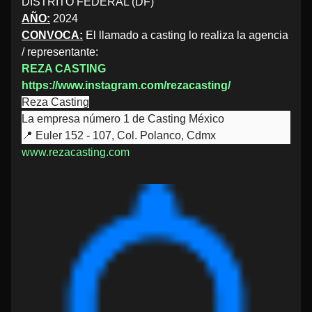
DISTRITO FEDERAL (DF)
AÑO:
2024
CONVOCA:
El llamado a casting lo realiza la agencia
/ representante:
REZA CASTING
https://www.instagram.com/rezacasting/
Reza Casting
La empresa número 1 de Casting México
📍 Euler 152 - 107, Col. Polanco, Cdmx
www.rezacasting.com