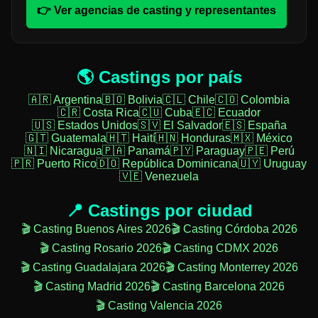
👉 Ver agencias de casting y representantes
🌎 Castings por país
🇦🇷 Argentina
🇧🇴 Bolivia
🇨🇱 Chile
🇨🇴 Colombia
🇨🇷 Costa Rica
🇨🇺 Cuba
🇪🇨 Ecuador
🇺🇸 Estados Unidos
🇸🇻 El Salvador
🇪🇸 España
🇬🇹 Guatemala
🇭🇹 Haití
🇭🇳 Honduras
🇲🇽 México
🇳🇮 Nicaragua
🇵🇦 Panamá
🇵🇾 Paraguay
🇵🇪 Perú
🇵🇷 Puerto Rico
🇩🇴 República Dominicana
🇺🇾 Uruguay
🇻🇪 Venezuela
📍 Castings por ciudad
🎬 Casting Buenos Aires 2026
🎬 Casting Córdoba 2026
🎬 Casting Rosario 2026
🎬 Casting CDMX 2026
🎬 Casting Guadalajara 2026
🎬 Casting Monterrey 2026
🎬 Casting Madrid 2026
🎬 Casting Barcelona 2026
🎬 Casting Valencia 2026