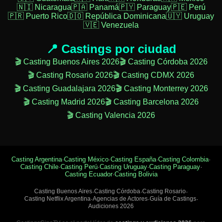
🇳🇮 Nicaragua
🇵🇦 Panamá
🇵🇾 Paraguay
🇵🇪 Perú
🇵🇷 Puerto Rico
🇩🇴 República Dominicana
🇺🇾 Uruguay
🇻🇪 Venezuela
📍 Castings por ciudad
🎬 Casting Buenos Aires 2026
🎬 Casting Córdoba 2026
🎬 Casting Rosario 2026
🎬 Casting CDMX 2026
🎬 Casting Guadalajara 2026
🎬 Casting Monterrey 2026
🎬 Casting Madrid 2026
🎬 Casting Barcelona 2026
🎬 Casting Valencia 2026
Casting Argentina
·
Casting México
·
Casting España
·
Casting Colombia
·
Casting Chile
·
Casting Perú
·
Casting Uruguay
·
Casting Paraguay
·
Casting Ecuador
·
Casting Bolivia
Casting Buenos Aires
·
Casting Córdoba
·
Casting Rosario
·
Casting Netflix Argentina
·
Agencias de Actores
·
Guía de Castings
·
Audiciones 2026