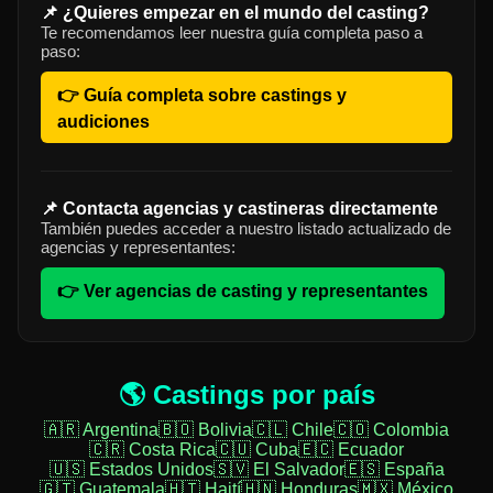
📌 ¿Quieres empezar en el mundo del casting?
Te recomendamos leer nuestra guía completa paso a
paso:
👉 Guía completa sobre castings y
audiciones
📌 Contacta agencias y castineras directamente
También puedes acceder a nuestro listado actualizado de
agencias y representantes:
👉 Ver agencias de casting y representantes
🌎 Castings por país
🇦🇷 Argentina
🇧🇴 Bolivia
🇨🇱 Chile
🇨🇴 Colombia
🇨🇷 Costa Rica
🇨🇺 Cuba
🇪🇨 Ecuador
🇺🇸 Estados Unidos
🇸🇻 El Salvador
🇪🇸 España
🇬🇹 Guatemala
🇭🇹 Haití
🇭🇳 Honduras
🇲🇽 México