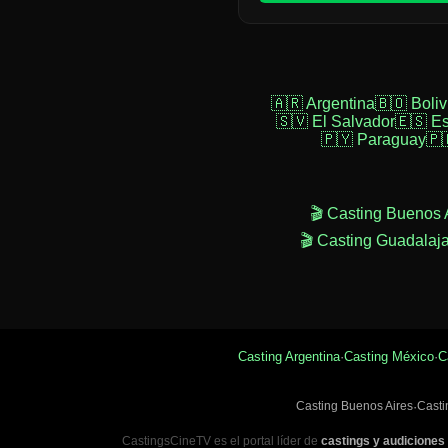
🇦🇷 Argentina
🇧🇴 Boliv
🇸🇻 El Salvador
🇪🇸 E
🇵🇾 Paraguay
🇵
🎬 Casting Buenos 
🎬 Casting Guadalaj
Casting Argentina
·
Casting México
·
C
Casting Buenos Aires
·
Casti
CastingsCineTV es el portal líder de
castings y audiciones