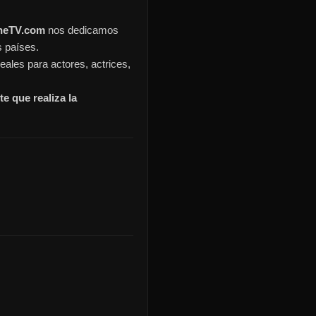
ineTV.com
nos dedicamos
s países.
eales para actores, actrices,
e que realiza la