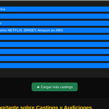
tina
ar
s como NETFLIX, DINSEY, Amazon en ARG
🔥 Cargar más castings
portante sobre Castings y Audiciones