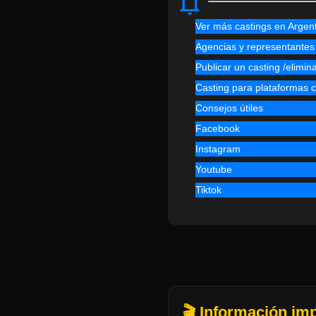
Ver más castings en Argen
Agencias y representantes
Publicar un casting /elimin
Casting para plataforma
Consejos útiles
Facebook
Instagram
Youtube
Tiktok
🎬 Información im