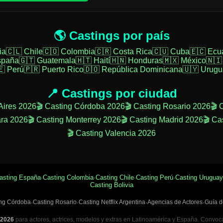
🌎 Castings por país
ia
🇨🇱 Chile
🇨🇴 Colombia
🇨🇷 Costa Rica
🇨🇺 Cuba
🇪🇨 Ecu
spaña
🇬🇹 Guatemala
🇭🇹 Haití
🇭🇳 Honduras
🇲🇽 México
🇳🇮
🇪 Perú
🇵🇷 Puerto Rico
🇩🇴 República Dominicana
🇺🇾 Urugu
📍 Castings por ciudad
Aires 2026
🎬 Casting Córdoba 2026
🎬 Casting Rosario 2026
🎬 
ara 2026
🎬 Casting Monterrey 2026
🎬 Casting Madrid 2026
🎬 Ca
🎬 Casting Valencia 2026
asting España
·
Casting Colombia
·
Casting Chile
·
Casting Perú
·
Casting Uruguay
Casting Bolivia
ng Córdoba
·
Casting Rosario
·
Casting Netflix Argentina
·
Agencias de Actores
·
Guía d
 2026
para actores, actrices, modelos y extras en Latinoamérica y España. Convocato