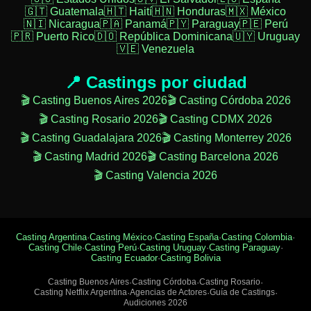
🇬🇹 Guatemala
🇭🇹 Haití
🇭🇳 Honduras
🇲🇽 México
🇳🇮 Nicaragua
🇵🇦 Panamá
🇵🇾 Paraguay
🇵🇪 Perú
🇵🇷 Puerto Rico
🇩🇴 República Dominicana
🇺🇾 Uruguay
🇻🇪 Venezuela
📍 Castings por ciudad
🎬 Casting Buenos Aires 2026
🎬 Casting Córdoba 2026
🎬 Casting Rosario 2026
🎬 Casting CDMX 2026
🎬 Casting Guadalajara 2026
🎬 Casting Monterrey 2026
🎬 Casting Madrid 2026
🎬 Casting Barcelona 2026
🎬 Casting Valencia 2026
Casting Argentina
·
Casting México
·
Casting España
·
Casting Colombia
·
Casting Chile
·
Casting Perú
·
Casting Uruguay
·
Casting Paraguay
·
Casting Ecuador
·
Casting Bolivia
Casting Buenos Aires
·
Casting Córdoba
·
Casting Rosario
·
Casting Netflix Argentina
·
Agencias de Actores
·
Guía de Castings
·
Audiciones 2026