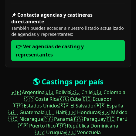
📌 Contacta agencias y castineras
directamente
También puedes acceder a nuestro listado actualizado
de agencias y representantes:
👉 Ver agencias de casting y
representantes
🌎 Castings por país
🇦🇷 Argentina
🇧🇴 Bolivia
🇨🇱 Chile
🇨🇴 Colombia
🇨🇷 Costa Rica
🇨🇺 Cuba
🇪🇨 Ecuador
🇺🇸 Estados Unidos
🇸🇻 El Salvador
🇪🇸 España
🇬🇹 Guatemala
🇭🇹 Haití
🇭🇳 Honduras
🇲🇽 México
🇳🇮 Nicaragua
🇵🇦 Panamá
🇵🇾 Paraguay
🇵🇪 Perú
🇵🇷 Puerto Rico
🇩🇴 República Dominicana
🇺🇾 Uruguay
🇻🇪 Venezuela