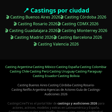
📍 Castings por ciudad
🎬 Casting Buenos Aires 2026
🎬 Casting Córdoba 2026
🎬 Casting Rosario 2026
🎬 Casting CDMX 2026
🎬 Casting Guadalajara 2026
🎬 Casting Monterrey 2026
🎬 Casting Madrid 2026
🎬 Casting Barcelona 2026
🎬 Casting Valencia 2026
Casting Argentina
·
Casting México
·
Casting España
·
Casting Colombia
·
Casting Chile
·
Casting Perú
·
Casting Uruguay
·
Casting Paraguay
·
Casting Ecuador
·
Casting Bolivia
Casting Buenos Aires
·
Casting Córdoba
·
Casting Rosario
·
Casting Netflix Argentina
·
Agencias de Actores
·
Guía de Castings
·
Audiciones 2026
CastingsCineTV es el portal líder de
castings y audiciones 2026
para
actores, actrices, modelos y extras en Latinoamérica y España.
Convocatorias reales para Netflix, Disney+, cine, series y publicidad.