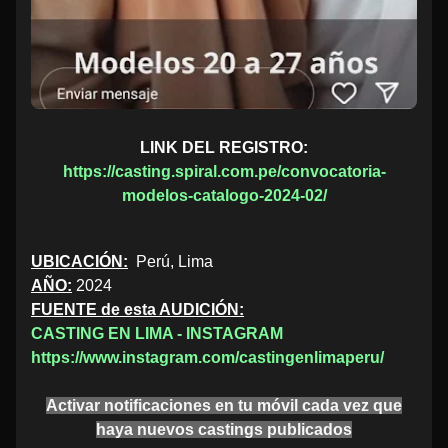
LINK DEL REGISTRO:
https://casting.spiral.com.pe/convocatoria-
modelos-catalogo-2024-02/
UBICACIÓN:
Perú, Lima
AÑO:
2024
FUENTE de esta AUDICIÓN:
CASTING EN LIMA - INSTAGRAM
https://www.instagram.com/castingenlimaperu/
Activar notificaciones en tu móvil cada vez que
haya nuevos castings publicados