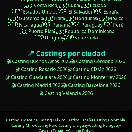
🇨🇷 Costa Rica
🇨🇺 Cuba
🇪🇨 Ecuador
🇺🇸 Estados Unidos
🇸🇻 El Salvador
🇪🇸 España
🇬🇹 Guatemala
🇭🇹 Haití
🇭🇳 Honduras
🇲🇽 México
🇳🇮 Nicaragua
🇵🇦 Panamá
🇵🇾 Paraguay
🇵🇪 Perú
🇵🇷 Puerto Rico
🇩🇴 República Dominicana
🇺🇾 Uruguay
🇻🇪 Venezuela
📍 Castings por ciudad
🎬 Casting Buenos Aires 2026
🎬 Casting Córdoba 2026
🎬 Casting Rosario 2026
🎬 Casting CDMX 2026
🎬 Casting Guadalajara 2026
🎬 Casting Monterrey 2026
🎬 Casting Madrid 2026
🎬 Casting Barcelona 2026
🎬 Casting Valencia 2026
Casting Argentina
·
Casting México
·
Casting España
·
Casting Colombia
·
Casting Chile
·
Casting Perú
·
Casting Uruguay
·
Casting Paraguay
·
Casting Ecuador
·
Casting Bolivia