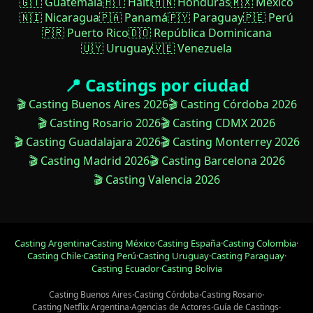
🇬🇹 Guatemala
🇭🇹 Haití
🇭🇳 Honduras
🇲🇽 México
🇳🇮 Nicaragua
🇵🇦 Panamá
🇵🇾 Paraguay
🇵🇪 Perú
🇵🇷 Puerto Rico
🇩🇴 República Dominicana
🇺🇾 Uruguay
🇻🇪 Venezuela
📍 Castings por ciudad
🎬 Casting Buenos Aires 2026
🎬 Casting Córdoba 2026
🎬 Casting Rosario 2026
🎬 Casting CDMX 2026
🎬 Casting Guadalajara 2026
🎬 Casting Monterrey 2026
🎬 Casting Madrid 2026
🎬 Casting Barcelona 2026
🎬 Casting Valencia 2026
Casting Argentina
·
Casting México
·
Casting España
·
Casting Colombia
·
Casting Chile
·
Casting Perú
·
Casting Uruguay
·
Casting Paraguay
·
Casting Ecuador
·
Casting Bolivia
Casting Buenos Aires
·
Casting Córdoba
·
Casting Rosario
·
Casting Netflix Argentina
·
Agencias de Actores
·
Guía de Castings
·