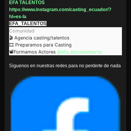
EFA TALENTOS
https://www.instagram.com/casting_ecuador/?
hl=es-la
EFA_TALENTOS
Comunidad
🎬 Agencia casting/talentos
🎞️ Preparamos para Casting
📽️Formamos Actores
@efa_escueladearte
Siguenos en nuestras redes para no perderte de nada