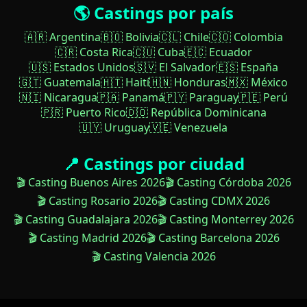
🌎 Castings por país
🇦🇷 Argentina
🇧🇴 Bolivia
🇨🇱 Chile
🇨🇴 Colombia
🇨🇷 Costa Rica
🇨🇺 Cuba
🇪🇨 Ecuador
🇺🇸 Estados Unidos
🇸🇻 El Salvador
🇪🇸 España
🇬🇹 Guatemala
🇭🇹 Haití
🇭🇳 Honduras
🇲🇽 México
🇳🇮 Nicaragua
🇵🇦 Panamá
🇵🇾 Paraguay
🇵🇪 Perú
🇵🇷 Puerto Rico
🇩🇴 República Dominicana
🇺🇾 Uruguay
🇻🇪 Venezuela
📍 Castings por ciudad
🎬 Casting Buenos Aires 2026
🎬 Casting Córdoba 2026
🎬 Casting Rosario 2026
🎬 Casting CDMX 2026
🎬 Casting Guadalajara 2026
🎬 Casting Monterrey 2026
🎬 Casting Madrid 2026
🎬 Casting Barcelona 2026
🎬 Casting Valencia 2026