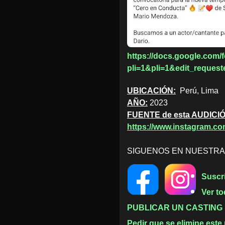
https://docs.google.c
pli=1&pli=1&edit_request
UBICACIÓN:
Perú, Lima
AÑO:
2023
FUENTE de esta AUDICI
https://www.instagram.co
SIGUENOS EN NUESTR
Suscr
Ver to
PUBLICAR UN CASTING
Pedir que se elimine este