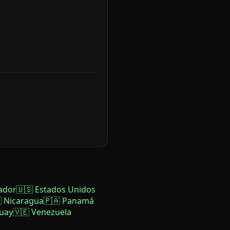
ador
🇺🇸 Estados Unidos
 Nicaragua
🇵🇦 Panamá
uay
🇻🇪 Venezuela