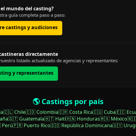
 el mundo del casting?
tra guía completa paso a paso:
e castings y audiciones
 castineras directamente
uestro listado actualizado de agencias y representantes:
sting y representantes
🌎 Castings por país
ia
🇨🇱 Chile
🇨🇴 Colombia
🇨🇷 Costa Rica
🇨🇺 Cuba
🇪🇨 Ecu
paña
🇬🇹 Guatemala
🇭🇹 Haití
🇭🇳 Honduras
🇲🇽 México
🇳
 Perú
🇵🇷 Puerto Rico
🇩🇴 República Dominicana
🇺🇾 Urug