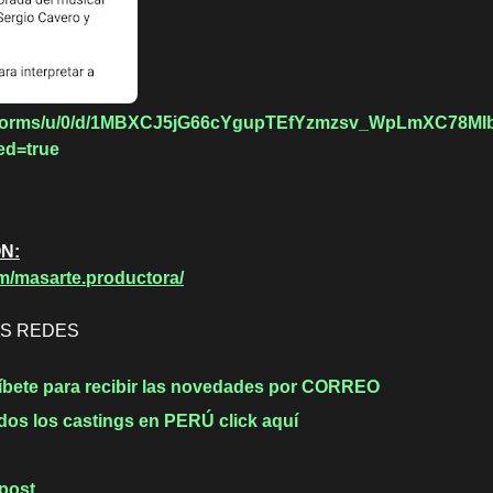
om/forms/u/0/d/1MBXCJ5jG66cYgupTEfYzmzsv_WpLmXC78MI
ed=true
ÓN:
m/masarte.productora/
AS REDES
íbete para recibir las novedades por CORREO
dos los castings en PERÚ click aquí
 post