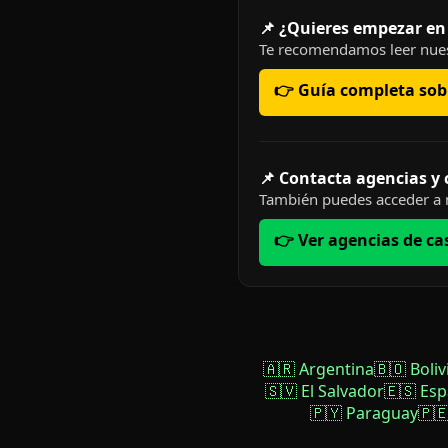
📌 ¿Quieres empezar en
Te recomendamos leer nues
👉 Guía completa sobr
📌 Contacta agencias y
También puedes acceder a n
👉 Ver agencias de ca
🇦🇷 Argentina
🇧🇴 Boliv
🇸🇻 El Salvador
🇪🇸 Es
🇵🇾 Paraguay
🇵