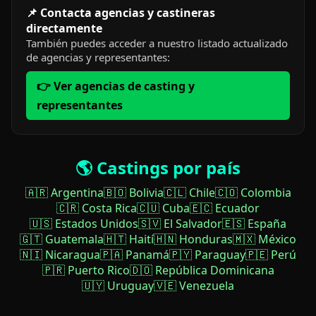
📌 Contacta agencias y castineras
directamente
También puedes acceder a nuestro listado actualizado
de agencias y representantes:
👉 Ver agencias de casting y
representantes
🌎 Castings por país
🇦🇷 Argentina
🇧🇴 Bolivia
🇨🇱 Chile
🇨🇴 Colombia
🇨🇷 Costa Rica
🇨🇺 Cuba
🇪🇨 Ecuador
🇺🇸 Estados Unidos
🇸🇻 El Salvador
🇪🇸 España
🇬🇹 Guatemala
🇭🇹 Haití
🇭🇳 Honduras
🇲🇽 México
🇳🇮 Nicaragua
🇵🇦 Panamá
🇵🇾 Paraguay
🇵🇪 Perú
🇵🇷 Puerto Rico
🇩🇴 República Dominicana
🇺🇾 Uruguay
🇻🇪 Venezuela