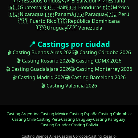
🇺🇸 Estados Unidos
🇸🇻 El Salvador
🇪🇸 España
🇬🇹 Guatemala
🇭🇹 Haití
🇭🇳 Honduras
🇲🇽 México
🇳🇮 Nicaragua
🇵🇦 Panamá
🇵🇾 Paraguay
🇵🇪 Perú
🇵🇷 Puerto Rico
🇩🇴 República Dominicana
🇺🇾 Uruguay
🇻🇪 Venezuela
📍 Castings por ciudad
🎬 Casting Buenos Aires 2026
🎬 Casting Córdoba 2026
🎬 Casting Rosario 2026
🎬 Casting CDMX 2026
🎬 Casting Guadalajara 2026
🎬 Casting Monterrey 2026
🎬 Casting Madrid 2026
🎬 Casting Barcelona 2026
🎬 Casting Valencia 2026
Casting Argentina
·
Casting México
·
Casting España
·
Casting Colombia
·
Casting Chile
·
Casting Perú
·
Casting Uruguay
·
Casting Paraguay
·
Casting Ecuador
·
Casting Bolivia
Casting Buenos Aires
·
Casting Córdoba
·
Casting Rosario
·