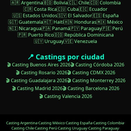
🇦🇷 Argentina
🇧🇴 Bolivia
🇨🇱 Chile
🇨🇴 Colombia
🇨🇷 Costa Rica
🇨🇺 Cuba
🇪🇨 Ecuador
🇺🇸 Estados Unidos
🇸🇻 El Salvador
🇪🇸 España
🇬🇹 Guatemala
🇭🇹 Haití
🇭🇳 Honduras
🇲🇽 México
🇳🇮 Nicaragua
🇵🇦 Panamá
🇵🇾 Paraguay
🇵🇪 Perú
🇵🇷 Puerto Rico
🇩🇴 República Dominicana
🇺🇾 Uruguay
🇻🇪 Venezuela
📍 Castings por ciudad
🎬 Casting Buenos Aires 2026
🎬 Casting Córdoba 2026
🎬 Casting Rosario 2026
🎬 Casting CDMX 2026
🎬 Casting Guadalajara 2026
🎬 Casting Monterrey 2026
🎬 Casting Madrid 2026
🎬 Casting Barcelona 2026
🎬 Casting Valencia 2026
Casting Argentina
·
Casting México
·
Casting España
·
Casting Colombia
·
Casting Chile
·
Casting Perú
·
Casting Uruguay
·
Casting Paraguay
·