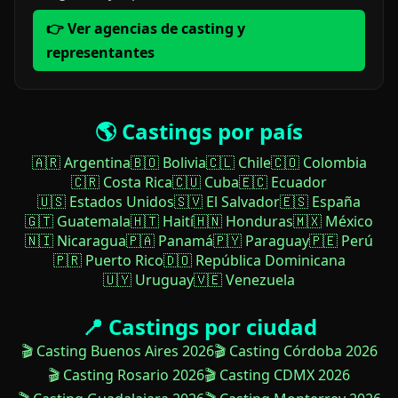
👉 Ver agencias de casting y
representantes
🌎 Castings por país
🇦🇷 Argentina
🇧🇴 Bolivia
🇨🇱 Chile
🇨🇴 Colombia
🇨🇷 Costa Rica
🇨🇺 Cuba
🇪🇨 Ecuador
🇺🇸 Estados Unidos
🇸🇻 El Salvador
🇪🇸 España
🇬🇹 Guatemala
🇭🇹 Haití
🇭🇳 Honduras
🇲🇽 México
🇳🇮 Nicaragua
🇵🇦 Panamá
🇵🇾 Paraguay
🇵🇪 Perú
🇵🇷 Puerto Rico
🇩🇴 República Dominicana
🇺🇾 Uruguay
🇻🇪 Venezuela
📍 Castings por ciudad
🎬 Casting Buenos Aires 2026
🎬 Casting Córdoba 2026
🎬 Casting Rosario 2026
🎬 Casting CDMX 2026