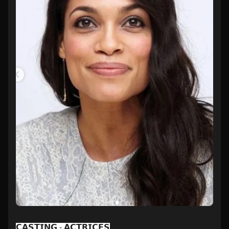
𝗖𝗔𝗦𝗧𝗜𝗡𝗚 - 𝗔𝗖𝗧𝗥𝗜𝗖𝗘𝗦