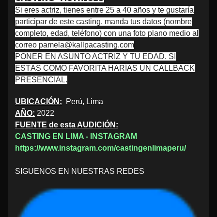
Si eres actriz, tienes entre 25 a 40 años y te gustaría
participar de este casting, manda tus datos (nombre
completo, edad, teléfono) con una foto plano medio al
correo pamela@kallpacasting.com
PONER EN ASUNTO ACTRIZ Y TU EDAD. SI
ESTÁS COMO FAVORITA HARÍAS UN CALLBACK
PRESENCIAL.
UBICACIÓN:
Perú, Lima
AÑO:
2022
FUENTE de esta AUDICIÓN:
CASTING EN LIMA - INSTAGRAM
https://www.instagram.com/castingenlimaperu/
SIGUENOS EN NUESTRAS REDES