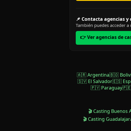
📌 Contacta agencias y
También puedes acceder a n
👉 Ver agencias de ca
🇦🇷 Argentina
🇧🇴 Boliv
🇸🇻 El Salvador
🇪🇸 Es
🇵🇾 Paraguay
🇵
🎬 Casting Buenos 
🎬 Casting Guadalajar