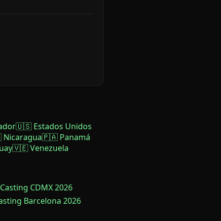
ador
🇺🇸 Estados Unidos
 Nicaragua
🇵🇦 Panamá
uay
🇻🇪 Venezuela
 Casting CDMX 2026
Casting Barcelona 2026