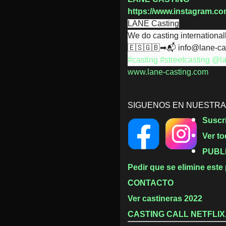
https://www.instagram.co
LANE Casting
We do casting international
🇪🇸🇬🇧➡📬 info@lane-ca
#casting
#streetcasting
@la
www.lane-casting.com
SIGUENOS EN NUESTRA
Suscr
Ver t
PUBL
Pedir que se elimine este
CONTACTO
Ver castineras 2022
CASTING CALL NETFLIX,