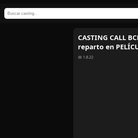
CASTING CALL BCN
reparto en PELÍC
📅 1.8.22