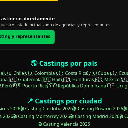
 castineras directamente
uestro listado actualizado de agencias y representantes:
sting y representantes
🌎 Castings por país
ia
🇨🇱 Chile
🇨🇴 Colombia
🇨🇷 Costa Rica
🇨🇺 Cuba
🇪🇨 Ecu
paña
🇬🇹 Guatemala
🇭🇹 Haití
🇭🇳 Honduras
🇲🇽 México
🇳
 Perú
🇵🇷 Puerto Rico
🇩🇴 República Dominicana
🇺🇾 Urug
📍 Castings por ciudad
Aires 2026
🎬 Casting Córdoba 2026
🎬 Casting Rosario 2026
🎬
a 2026
🎬 Casting Monterrey 2026
🎬 Casting Madrid 2026
🎬 
🎬 Casting Valencia 2026