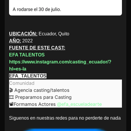
UBICACIÓN:
Ecuador, Quito
AÑO:
2022
FUENTE DE ESTE CAST:
EFA TALENTOS
https://www.instagram.com/casting_ecuador/?
hl=es-la
EFA_TALENTOS
Comunidad
🎬 Agencia casting/talentos
🎞️ Preparamos para Casting
📽️Formamos Actores
@efa_escueladearte
Siguenos en nuestras redes para no perderte de nada