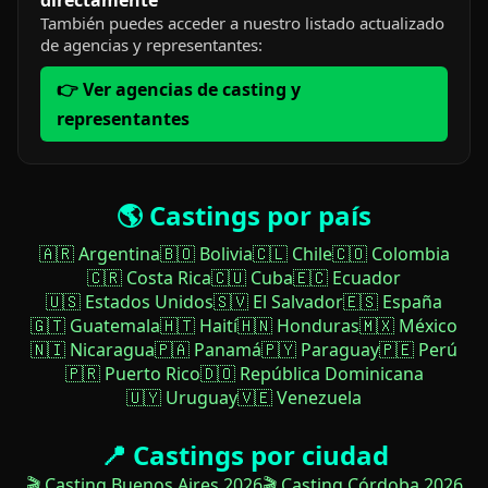
También puedes acceder a nuestro listado actualizado
de agencias y representantes:
👉 Ver agencias de casting y
representantes
🌎 Castings por país
🇦🇷 Argentina
🇧🇴 Bolivia
🇨🇱 Chile
🇨🇴 Colombia
🇨🇷 Costa Rica
🇨🇺 Cuba
🇪🇨 Ecuador
🇺🇸 Estados Unidos
🇸🇻 El Salvador
🇪🇸 España
🇬🇹 Guatemala
🇭🇹 Haití
🇭🇳 Honduras
🇲🇽 México
🇳🇮 Nicaragua
🇵🇦 Panamá
🇵🇾 Paraguay
🇵🇪 Perú
🇵🇷 Puerto Rico
🇩🇴 República Dominicana
🇺🇾 Uruguay
🇻🇪 Venezuela
📍 Castings por ciudad
🎬 Casting Buenos Aires 2026
🎬 Casting Córdoba 2026