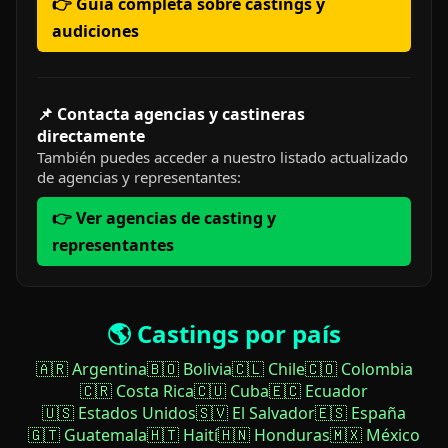
👉 Guía completa sobre castings y
audiciones
📌 Contacta agencias y castineras
directamente
También puedes acceder a nuestro listado actualizado
de agencias y representantes:
👉 Ver agencias de casting y
representantes
🌎 Castings por país
🇦🇷 Argentina
🇧🇴 Bolivia
🇨🇱 Chile
🇨🇴 Colombia
🇨🇷 Costa Rica
🇨🇺 Cuba
🇪🇨 Ecuador
🇺🇸 Estados Unidos
🇸🇻 El Salvador
🇪🇸 España
🇬🇹 Guatemala
🇭🇹 Haití
🇭🇳 Honduras
🇲🇽 México