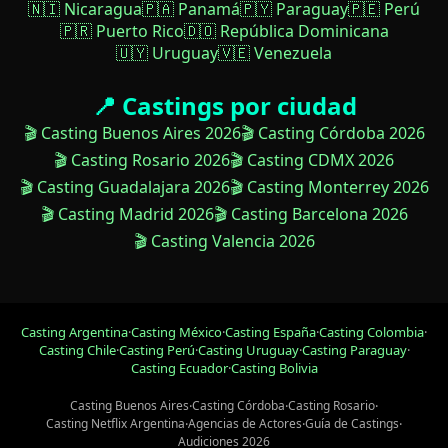
🇳🇮 Nicaragua
🇵🇦 Panamá
🇵🇾 Paraguay
🇵🇪 Perú
🇵🇷 Puerto Rico
🇩🇴 República Dominicana
🇺🇾 Uruguay
🇻🇪 Venezuela
📍 Castings por ciudad
🎬 Casting Buenos Aires 2026
🎬 Casting Córdoba 2026
🎬 Casting Rosario 2026
🎬 Casting CDMX 2026
🎬 Casting Guadalajara 2026
🎬 Casting Monterrey 2026
🎬 Casting Madrid 2026
🎬 Casting Barcelona 2026
🎬 Casting Valencia 2026
Casting Argentina
·
Casting México
·
Casting España
·
Casting Colombia
·
Casting Chile
·
Casting Perú
·
Casting Uruguay
·
Casting Paraguay
·
Casting Ecuador
·
Casting Bolivia
Casting Buenos Aires
·
Casting Córdoba
·
Casting Rosario
·
Casting Netflix Argentina
·
Agencias de Actores
·
Guía de Castings
·
Audiciones 2026