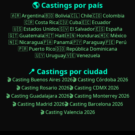
🌎 Castings por país
🇦🇷 Argentina
🇧🇴 Bolivia
🇨🇱 Chile
🇨🇴 Colombia
🇨🇷 Costa Rica
🇨🇺 Cuba
🇪🇨 Ecuador
🇺🇸 Estados Unidos
🇸🇻 El Salvador
🇪🇸 España
🇬🇹 Guatemala
🇭🇹 Haití
🇭🇳 Honduras
🇲🇽 México
🇳🇮 Nicaragua
🇵🇦 Panamá
🇵🇾 Paraguay
🇵🇪 Perú
🇵🇷 Puerto Rico
🇩🇴 República Dominicana
🇺🇾 Uruguay
🇻🇪 Venezuela
📍 Castings por ciudad
🎬 Casting Buenos Aires 2026
🎬 Casting Córdoba 2026
🎬 Casting Rosario 2026
🎬 Casting CDMX 2026
🎬 Casting Guadalajara 2026
🎬 Casting Monterrey 2026
🎬 Casting Madrid 2026
🎬 Casting Barcelona 2026
🎬 Casting Valencia 2026