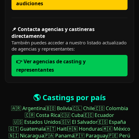
audiciones
📌 Contacta agencias y castineras
directamente
También puedes acceder a nuestro listado actualizado
de agencias y representantes:
👉 Ver agencias de casting y
representantes
🌎 Castings por país
🇦🇷 Argentina
🇧🇴 Bolivia
🇨🇱 Chile
🇨🇴 Colombia
🇨🇷 Costa Rica
🇨🇺 Cuba
🇪🇨 Ecuador
🇺🇸 Estados Unidos
🇸🇻 El Salvador
🇪🇸 España
🇬🇹 Guatemala
🇭🇹 Haití
🇭🇳 Honduras
🇲🇽 México
🇳🇮 Nicaragua
🇵🇦 Panamá
🇵🇾 Paraguay
🇵🇪 Perú