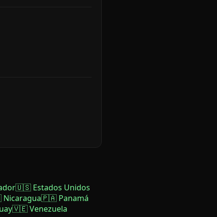
ador
🇺🇸 Estados Unidos
 Nicaragua
🇵🇦 Panamá
uay
🇻🇪 Venezuela