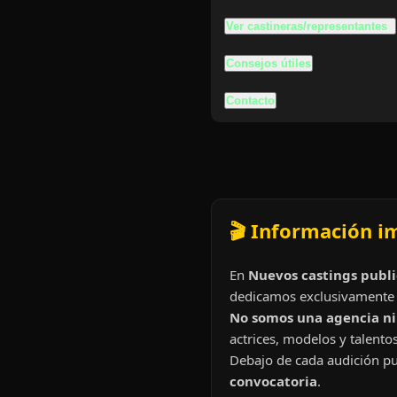
Ver castineras/representantes
Consejos útiles
Contacto
🎬 Información i
En
Nuevos castings publi
dedicamos exclusivamente 
No somos una agencia ni 
actrices, modelos y talentos
Debajo de cada audición pu
convocatoria
.