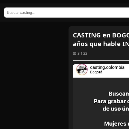
CASTING en BOGOT
años que hable I
📅 3.1.22