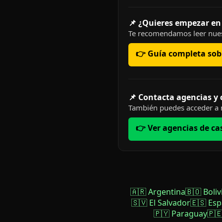
📌 ¿Quieres empezar en
Te recomendamos leer nues
👉 Guía completa sobr
📌 Contacta agencias y
También puedes acceder a n
👉 Ver agencias de ca
🇦🇷 Argentina
🇧🇴 Boliv
🇸🇻 El Salvador
🇪🇸 Es
🇵🇾 Paraguay
🇵