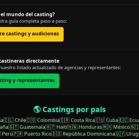
 el mundo del casting?
tra guía completa paso a paso:
e castings y audiciones
 castineras directamente
uestro listado actualizado de agencias y representantes:
sting y representantes
🌎 Castings por país
ia
🇨🇱 Chile
🇨🇴 Colombia
🇨🇷 Costa Rica
🇨🇺 Cuba
🇪🇨 Ecu
paña
🇬🇹 Guatemala
🇭🇹 Haití
🇭🇳 Honduras
🇲🇽 México
🇳
 Perú
🇵🇷 Puerto Rico
🇩🇴 República Dominicana
🇺🇾 Urug