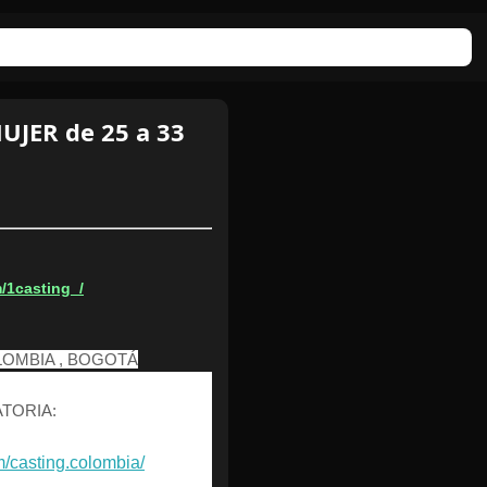
UJER de 25 a 33
/1casting_/
 COLOMBIA , BOGOTÁ
TORIA:
m/casting.colombia/