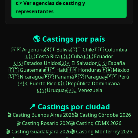
👉 Ver agencias de casting y
representantes
🌎 Castings por país
🇦🇷 Argentina
🇧🇴 Bolivia
🇨🇱 Chile
🇨🇴 Colombia
🇨🇷 Costa Rica
🇨🇺 Cuba
🇪🇨 Ecuador
🇺🇸 Estados Unidos
🇸🇻 El Salvador
🇪🇸 España
🇬🇹 Guatemala
🇭🇹 Haití
🇭🇳 Honduras
🇲🇽 México
🇳🇮 Nicaragua
🇵🇦 Panamá
🇵🇾 Paraguay
🇵🇪 Perú
🇵🇷 Puerto Rico
🇩🇴 República Dominicana
🇺🇾 Uruguay
🇻🇪 Venezuela
📍 Castings por ciudad
🎬 Casting Buenos Aires 2026
🎬 Casting Córdoba 2026
🎬 Casting Rosario 2026
🎬 Casting CDMX 2026
🎬 Casting Guadalajara 2026
🎬 Casting Monterrey 2026