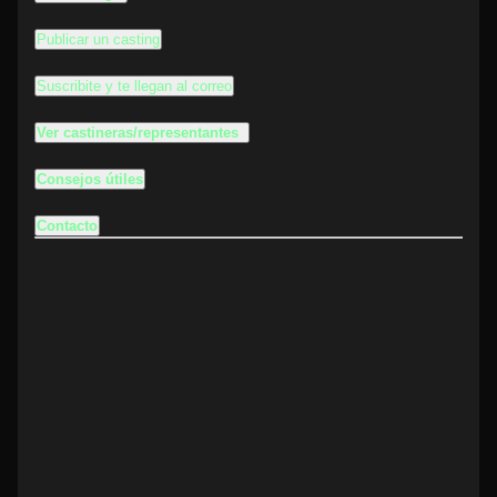
Publicar un casting
Suscribite y te llegan al correo
Ver castineras/representantes
Consejos útiles
Contacto