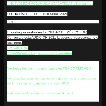
#NUEVOLEÓN
#COAHUILA
#ZACATECAS
#Tamaulipas
FECHA LÍMITE: 31 DE DICIEMBRE 2021
3 d
El casting se realiza en La CIUDAD DE MÉXICO (DF)
Convoca a esta AUDICIÓN 2021 la agencia, representante o
castinera:
BM CASTING
https://www.instagram.com/bm_casting/
Ver todos los castings publicados en MÉXICO CLIC AQUÍ
Ver todas las agencias, castineras, representantes y productoras
de TV para enviar tu material clic aquí (2021)
Pedir que se elimine esta convocatoria clic aquí