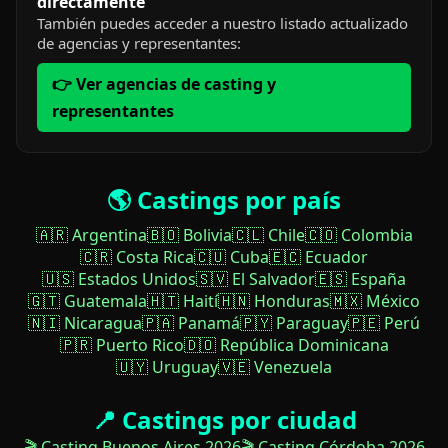
directamente
También puedes acceder a nuestro listado actualizado
de agencias y representantes:
👉 Ver agencias de casting y
representantes
🌎 Castings por país
🇦🇷 Argentina
🇧🇴 Bolivia
🇨🇱 Chile
🇨🇴 Colombia
🇨🇷 Costa Rica
🇨🇺 Cuba
🇪🇨 Ecuador
🇺🇸 Estados Unidos
🇸🇻 El Salvador
🇪🇸 España
🇬🇹 Guatemala
🇭🇹 Haití
🇭🇳 Honduras
🇲🇽 México
🇳🇮 Nicaragua
🇵🇦 Panamá
🇵🇾 Paraguay
🇵🇪 Perú
🇵🇷 Puerto Rico
🇩🇴 República Dominicana
🇺🇾 Uruguay
🇻🇪 Venezuela
📍 Castings por ciudad
🎬 Casting Buenos Aires 2026
🎬 Casting Córdoba 2026