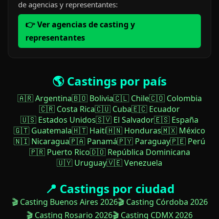
de agencias y representantes:
👉 Ver agencias de casting y
representantes
🌎 Castings por país
🇦🇷 Argentina
🇧🇴 Bolivia
🇨🇱 Chile
🇨🇴 Colombia
🇨🇷 Costa Rica
🇨🇺 Cuba
🇪🇨 Ecuador
🇺🇸 Estados Unidos
🇸🇻 El Salvador
🇪🇸 España
🇬🇹 Guatemala
🇭🇹 Haití
🇭🇳 Honduras
🇲🇽 México
🇳🇮 Nicaragua
🇵🇦 Panamá
🇵🇾 Paraguay
🇵🇪 Perú
🇵🇷 Puerto Rico
🇩🇴 República Dominicana
🇺🇾 Uruguay
🇻🇪 Venezuela
📍 Castings por ciudad
🎬 Casting Buenos Aires 2026
🎬 Casting Córdoba 2026
🎬 Casting Rosario 2026
🎬 Casting CDMX 2026