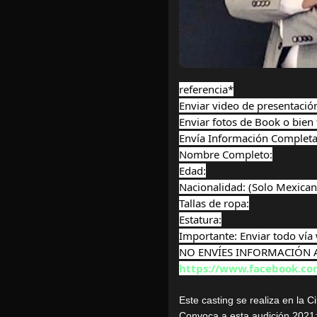
referencia*
Enviar video de presentación
Enviar fotos de Book o bien
Envía Información Complet
Nombre Completo:
Edad:
Nacionalidad: (Solo Mexican
Tallas de ropa:
Estatura:
Importante: Enviar todo ví
NO ENVÍES INFORMACIÓN 
https://www.facebook.c
Este casting se realiza en la 
Convoca a esta audición 2021