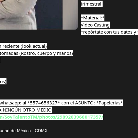
trimestral.
*Material:*
Video Casting
*repórtate con tus datos y 
 reciente (look actual)
 tomadas (Rostro, cuerpo y manos)
a
os)
a whatsapp: al *5574656327* con el ASUNTO: *Papelerías*
A NINGÚN OTRO MEDIO
om/SoyTalentoTM/photos/2989203968017357/
Ciudad de
México -
CDMX
: