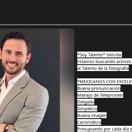
*Soy Talento* Solicita:
Estamos buscando actores 
al Talento de la fotografía
*MEXICANOS CON EXCELEN
Buena pronunciación
Manejo de Telepronter
Delgado
Simpático
Buena imagen
Carismático
Presupuesto por cada día 