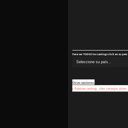
Para ver TODOS los castings click en su país
Otras opciones:
»
Publicar casting
»
Ver consejos útiles