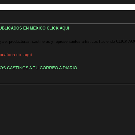
UBLICADOS EN MÉXICO CLICK AQUÍ
ale, productoras, castineras y representantes artísticos haciendo CLICK AQ
catoria clic aquí
OS CASTINGS A TU CORREO A DIARIO