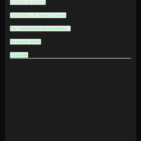
Publicar un casting
Suscribite y te llegan al correo
Ver castineras/representantes
Consejos útiles
Contacto