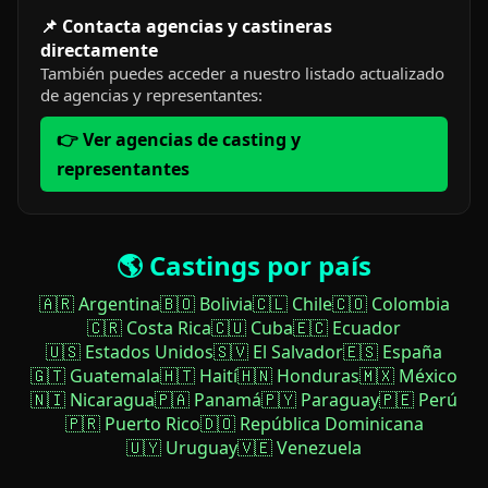
📌 Contacta agencias y castineras
directamente
También puedes acceder a nuestro listado actualizado
de agencias y representantes:
👉 Ver agencias de casting y
representantes
🌎 Castings por país
🇦🇷 Argentina
🇧🇴 Bolivia
🇨🇱 Chile
🇨🇴 Colombia
🇨🇷 Costa Rica
🇨🇺 Cuba
🇪🇨 Ecuador
🇺🇸 Estados Unidos
🇸🇻 El Salvador
🇪🇸 España
🇬🇹 Guatemala
🇭🇹 Haití
🇭🇳 Honduras
🇲🇽 México
🇳🇮 Nicaragua
🇵🇦 Panamá
🇵🇾 Paraguay
🇵🇪 Perú
🇵🇷 Puerto Rico
🇩🇴 República Dominicana
🇺🇾 Uruguay
🇻🇪 Venezuela