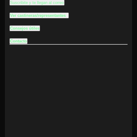
Suscribite y te llegan al correo
Ver castineras/representantes
Consejos útiles
Contacto