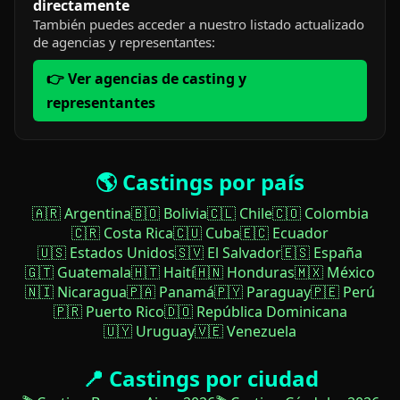
directamente
También puedes acceder a nuestro listado actualizado
de agencias y representantes:
👉 Ver agencias de casting y
representantes
🌎 Castings por país
🇦🇷 Argentina
🇧🇴 Bolivia
🇨🇱 Chile
🇨🇴 Colombia
🇨🇷 Costa Rica
🇨🇺 Cuba
🇪🇨 Ecuador
🇺🇸 Estados Unidos
🇸🇻 El Salvador
🇪🇸 España
🇬🇹 Guatemala
🇭🇹 Haití
🇭🇳 Honduras
🇲🇽 México
🇳🇮 Nicaragua
🇵🇦 Panamá
🇵🇾 Paraguay
🇵🇪 Perú
🇵🇷 Puerto Rico
🇩🇴 República Dominicana
🇺🇾 Uruguay
🇻🇪 Venezuela
📍 Castings por ciudad