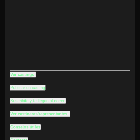
Ver castings
Publicar un casting
Suscribite y te llegan al correo
Ver castineras/representantes
Consejos útiles