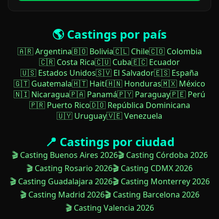
🌎 Castings por país
🇦🇷 Argentina
🇧🇴 Bolivia
🇨🇱 Chile
🇨🇴 Colombia
🇨🇷 Costa Rica
🇨🇺 Cuba
🇪🇨 Ecuador
🇺🇸 Estados Unidos
🇸🇻 El Salvador
🇪🇸 España
🇬🇹 Guatemala
🇭🇹 Haití
🇭🇳 Honduras
🇲🇽 México
🇳🇮 Nicaragua
🇵🇦 Panamá
🇵🇾 Paraguay
🇵🇪 Perú
🇵🇷 Puerto Rico
🇩🇴 República Dominicana
🇺🇾 Uruguay
🇻🇪 Venezuela
📍 Castings por ciudad
🎬 Casting Buenos Aires 2026
🎬 Casting Córdoba 2026
🎬 Casting Rosario 2026
🎬 Casting CDMX 2026
🎬 Casting Guadalajara 2026
🎬 Casting Monterrey 2026
🎬 Casting Madrid 2026
🎬 Casting Barcelona 2026
🎬 Casting Valencia 2026