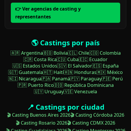
👉 Ver agencias de casting y
representantes
🌎 Castings por país
🇦🇷 Argentina
🇧🇴 Bolivia
🇨🇱 Chile
🇨🇴 Colombia
🇨🇷 Costa Rica
🇨🇺 Cuba
🇪🇨 Ecuador
🇺🇸 Estados Unidos
🇸🇻 El Salvador
🇪🇸 España
🇬🇹 Guatemala
🇭🇹 Haití
🇭🇳 Honduras
🇲🇽 México
🇳🇮 Nicaragua
🇵🇦 Panamá
🇵🇾 Paraguay
🇵🇪 Perú
🇵🇷 Puerto Rico
🇩🇴 República Dominicana
🇺🇾 Uruguay
🇻🇪 Venezuela
📍 Castings por ciudad
🎬 Casting Buenos Aires 2026
🎬 Casting Córdoba 2026
🎬 Casting Rosario 2026
🎬 Casting CDMX 2026
🎬 Casting Guadalajara 2026
🎬 Casting Monterrey 2026