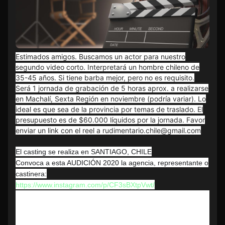
Estimados amigos. Buscamos un actor para nuestro
segundo video corto. Interpretará un hombre chileno de
35-45 años. Si tiene barba mejor, pero no es requisito.
Será 1 jornada de grabación de 5 horas aprox. a realizarse
en Machalí, Sexta Región en noviembre (podría variar). Lo
ideal es que sea de la provincia por temas de traslado. El
presupuesto es de $60.000 líquidos por la jornada. Favor
enviar un link con el reel a rudimentario.chile@gmail.com
El casting se realiza en SANTIAGO, CHILE
Convoca a esta AUDICIÓN 2020 la agencia, representante o
castinera:
https://www.instagram.com/p/CF3sBXtpVwt/