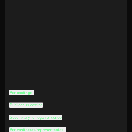
Ver castings
Publicar un casting
Suscribite y te llegan al correo
Ver castineras/representantes