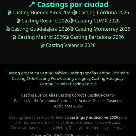
📍 Castings por ciudad
🎬 Casting Buenos Aires 2026
🎬 Casting Córdoba 2026
🎬 Casting Rosario 2026
🎬 Casting CDMX 2026
🎬 Casting Guadalajara 2026
🎬 Casting Monterrey 2026
🎬 Casting Madrid 2026
🎬 Casting Barcelona 2026
🎬 Casting Valencia 2026
Casting Argentina
·
Casting México
·
Casting España
·
Casting Colombia
·
Casting Chile
·
Casting Perú
·
Casting Uruguay
·
Casting Paraguay
·
Casting Ecuador
·
Casting Bolivia
Casting Buenos Aires
·
Casting Córdoba
·
Casting Rosario
·
Casting Netflix Argentina
·
Agencias de Actores
·
Guía de Castings
·
Audiciones 2026
CastingsCineTV es el portal líder de
castings y audiciones 2026
para
actores, actrices, modelos y extras en Latinoamérica y España.
Convocatorias reales para Netflix, Disney+, cine, series y publicidad.
CastingsCineTV © 2026 |
Audiciones 2026