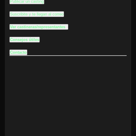
Publicar un casting
Suscribite y te llegan al correo
Ver castineras/representantes
Consejos útiles
Contacto