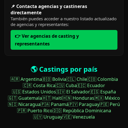
📌 Contacta agencias y castineras
directamente
También puedes acceder a nuestro listado actualizado
de agencias y representantes:
👉 Ver agencias de casting y
representantes
🌎 Castings por país
🇦🇷 Argentina
🇧🇴 Bolivia
🇨🇱 Chile
🇨🇴 Colombia
🇨🇷 Costa Rica
🇨🇺 Cuba
🇪🇨 Ecuador
🇺🇸 Estados Unidos
🇸🇻 El Salvador
🇪🇸 España
🇬🇹 Guatemala
🇭🇹 Haití
🇭🇳 Honduras
🇲🇽 México
🇳🇮 Nicaragua
🇵🇦 Panamá
🇵🇾 Paraguay
🇵🇪 Perú
🇵🇷 Puerto Rico
🇩🇴 República Dominicana
🇺🇾 Uruguay
🇻🇪 Venezuela