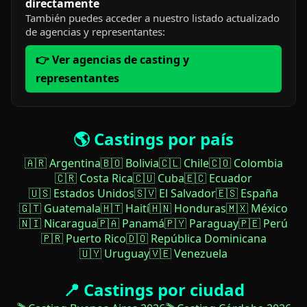
directamente
También puedes acceder a nuestro listado actualizado
de agencias y representantes:
👉 Ver agencias de casting y
representantes
🌎 Castings por país
🇦🇷 Argentina
🇧🇴 Bolivia
🇨🇱 Chile
🇨🇴 Colombia
🇨🇷 Costa Rica
🇨🇺 Cuba
🇪🇨 Ecuador
🇺🇸 Estados Unidos
🇸🇻 El Salvador
🇪🇸 España
🇬🇹 Guatemala
🇭🇹 Haití
🇭🇳 Honduras
🇲🇽 México
🇳🇮 Nicaragua
🇵🇦 Panamá
🇵🇾 Paraguay
🇵🇪 Perú
🇵🇷 Puerto Rico
🇩🇴 República Dominicana
🇺🇾 Uruguay
🇻🇪 Venezuela
📍 Castings por ciudad