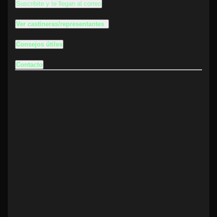
Suscribite y te llegan al correo
Ver castineras/representantes
Consejos útiles
Contacto